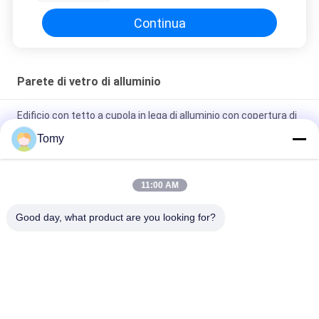
Continua
Parete di vetro di alluminio
Edificio con tetto a cupola in lega di alluminio con copertura di
lucernario in lamiera di fibra di FRP
Tomy
Sistemi di facciata continua in vetro a basso consumo
energetico
11:00 AM
Finestra di alluminio su misura della feritoia della gelosia per la
Good day, what product are you looking for?
toilette/bagno
Categorie popolari
Tutti