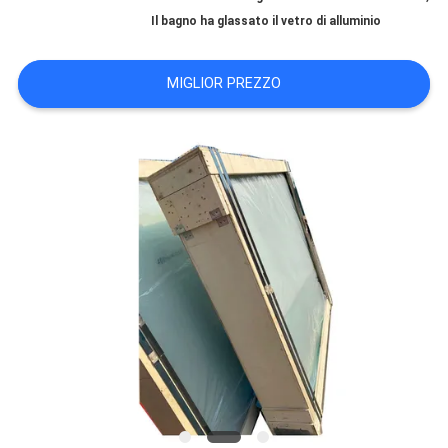
FABBRICA
Il bagno ha glassato il vetro di alluminio
CONTROLLO
MIGLIOR PREZZO
DI
QUALITÀ
CONTATTICI
NOTIZIE
CASI