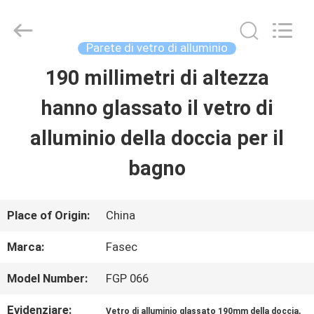
-
2026
Hangzhou
FASEC
Parete di vetro di alluminio
Buildings
Co.,Ltd..
190 millimetri di altezza
CASA
All
Rights
Reserved.
hanno glassato il vetro di
PRODOTTI
alluminio della doccia per il
bagno
CIRCA
NOI
Place of Origin:
China
Marca:
Fasec
GIRO
Model Number:
FGP 066
DELLA
Evidenziare:
,
Vetro di alluminio glassato 190mm della doccia