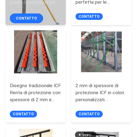
perfetta per le
pareti di protezione per
CONTROLLO
esigenze di costruzione
pareti forti e stabili
DI
CONTATTO
CONTATTO
QUALITÀ
CONTATTICI
NOTIZIE
CASI
Disegno tradizionale ICF
2 mm di spessore di
Renta di protezione con
protezione ICF in colori
spessore di 2 mm e
personalizzati
RICHIEDA
installazione di
protezione strutturale
UNA
protezione Zont
per la costruzione
CONTATTO
CONTATTO
CITAZIONE