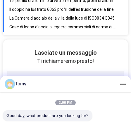
Il doppio ha lustrato 6063 profili dell'estrusione della finestra di alluminio, profilo di alluminio della finestra di scivolamento 6061
La Camera d'acciaio della villa della luce di ISO3834 Q345B con il pannello dell'unità di elaborazione, Q235B ha prefabbricato i corredi domestici
Case di legno d'acciaio leggere commerciali di norma di AUNZ, struttura d'acciaio domestica modulare di Q235B
Case di legno d'acciaio dell'alta luce dell'isolamento dell'en 1090, casa di legno d'acciaio del calibro della luce di Q345B
Camere d'acciaio prefabbricate antiurto di iso 3834, costruzione residenziale a prova di fuoco della struttura d'acciaio
Soffitto decorativo 6mm impermeabile del gesso, pannello isolante del silicato di calcio di 18mm
Lasciate un messaggio
Bordi del soffitto del gesso della norma europea 12mm 12.5mm, bordo del silicato di calcio di 9mm
Ti richiameremo presto!
Soffitto sospeso 8mm perforato del bordo di gesso, soffitto acustico del bordo di gesso di 9mm
Profilo di alluminio della rottura termica di T4 T6, profilo vuoto di alluminio T5
Tomy
Imprese d'acciaio leggere standard commerciali di UE Q235B
Il PVC decorativo di 6-18mm ha laminato i bordi del soffitto del gesso
2:00 PM
Case di legno d'acciaio modulari pre fabbricate della luce di porta del PVC con il pannello isolato strutturale
Spolverizzi il rivestimento profili di alluminio della costruzione di 6000 serie, 6063 profili di alluminio dell'estrusione
Good day, what product are you looking for?
Corredi d'acciaio modulari della casa di legno di Q345B con il pannello della SORSATA, Camera prefabbricata d'acciaio della luce di Q235B
304 tubo quadrato 1mm della balaustra di vetro del corrimano di acciaio inossidabile 850mm