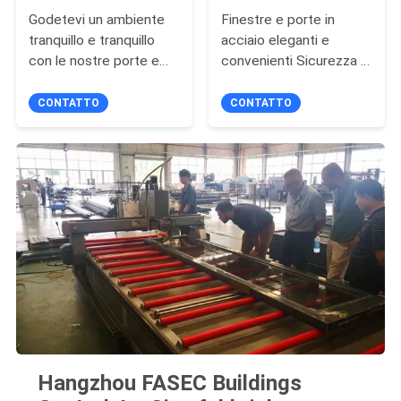
Godetevi un ambiente
Finestre e porte in
tranquillo e tranquillo
acciaio eleganti e
con le nostre porte e
convenienti Sicurezza e
finestre in acciaio
ottimo isolamento
insonorizzate
acustico
CONTATTO
CONTATTO
Hangzhou FASEC Buildings