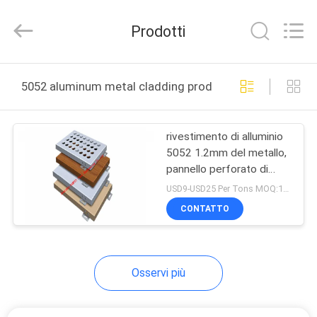
-
2026
Hangzhou
Prodotti
FASEC
Buildings
Co.,Ltd..
All
Rights
CASA
Reserved.
5052 aluminum metal cladding produzione online
PRODOTTI
rivestimento di alluminio
5052 1.2mm del metallo,
CIRCA
pannello perforato di
NOI
alluminio di 0.9mm
USD9-USD25 Per Tons MOQ:1000tons
CONTATTO
GIRO
DELLA
Osservi più
FABBRICA