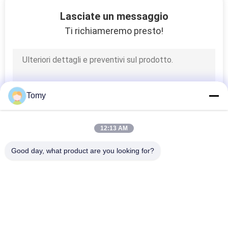
CONTROLLO
Lasciate un messaggio
DI
Ti richiameremo presto!
QUALITÀ
CONTATTICI
Tomy
NOTIZIE
12:13 AM
CASI
Good day, what product are you looking for?
Categorie popolari
RICHIEDA
Tutti
UNA
Parete Di Vetro Di 
Facciata Di Vetro 
CITAZIONE
Alluminio
Della Parete 
Divisoria